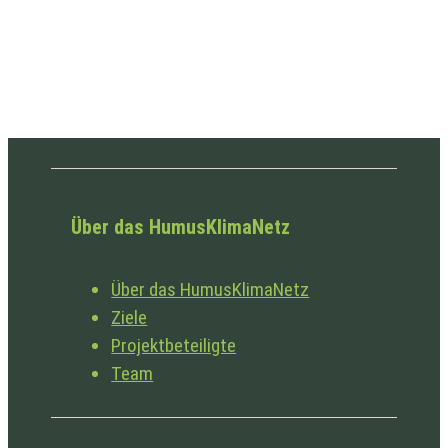
Über das HumusKlimaNetz
Über das HumusKlimaNetz
Ziele
Projektbeteiligte
Team