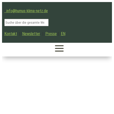
info@humus-klima-netz.de
Kontakt
|
Newsletter
|
Presse
|
EN