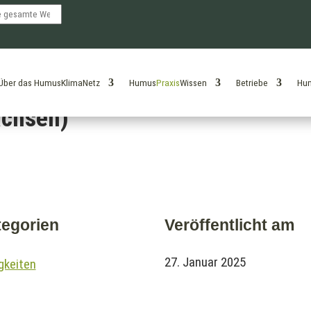
Über das HumusKlimaNetz
Humus
Praxis
Wissen
Betriebe
Hu
wirtschaftsbetrieb Kathleen Ni
achsen)
egorien
Veröffentlicht am
27. Januar 2025
gkeiten