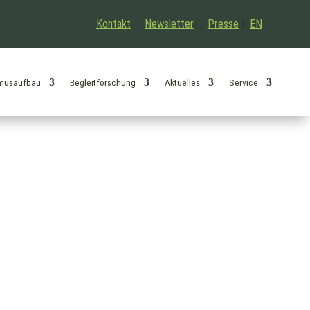
Kontakt
|
Newsletter
|
Presse
|
EN
musaufbau
Begleitforschung
Aktuelles
Service
eschulze am