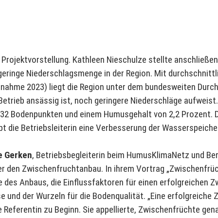
 Projektvorstellung. Kathleen Nieschulze stellte anschließen
geringe Niederschlagsmenge in der Region. Mit durchschnitt
snahme 2023) liegt die Region unter dem bundesweiten Durch
Betrieb ansässig ist, noch geringere Niederschläge aufweist
-32 Bodenpunkten und einem Humusgehalt von 2,2 Prozent. 
 die Betriebsleiterin eine Verbesserung der Wasserspeicher
e Gerken
, Betriebsbegleiterin beim HumusKlimaNetz und Bera
r den Zwischenfruchtanbau. In ihrem Vortrag „Zwischenfrüc
ele des Anbaus, die Einflussfaktoren für einen erfolgreichen
 und der Wurzeln für die Bodenqualität. „Eine erfolgreiche 
e Referentin zu Beginn. Sie appellierte, Zwischenfrüchte ge