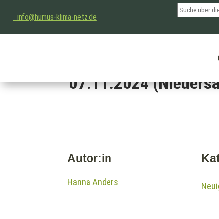
info@humus-klima-netz.de
Feldtag auf dem Land
07.11.2024 (Nieders
Autor:in
Kat
Hanna Anders
Neui