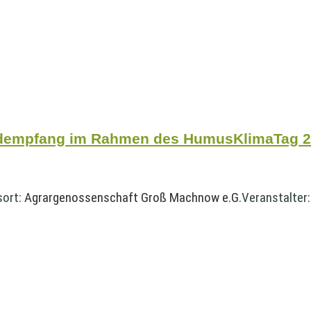
ndempfang im Rahmen des HumusKlimaTag 
sort:
Agrargenossenschaft Groß Machnow e.G.
Veranstalter