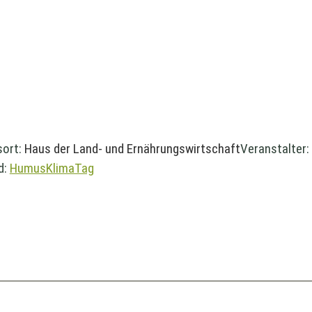
sort:
Haus der Land- und Ernährungswirtschaft
Veranstalter:
d:
HumusKlimaTag