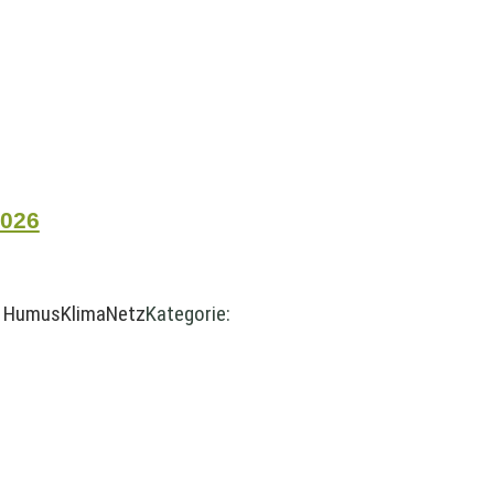
2026
:
HumusKlimaNetz
Kategorie: