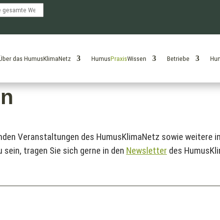
Über das HumusKlimaNetz
Humus
Praxis
Wissen
Betriebe
Hu
en
ndenden Veranstaltungen des HumusKlimaNetz sowie weitere
sein, tragen Sie sich gerne in den
Newsletter
des HumusKli