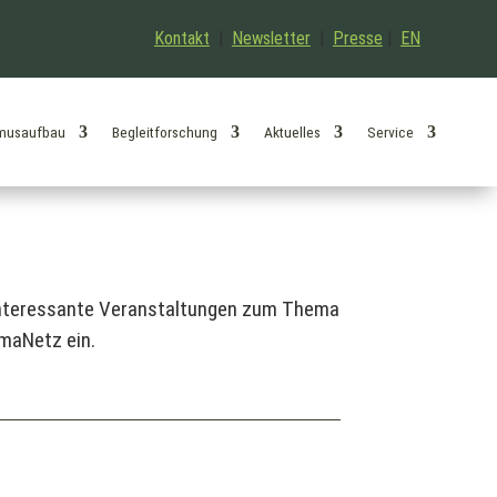
Kontakt
|
Newsletter
|
Presse
|
EN
musaufbau
Begleitforschung
Aktuelles
Service
 interessante Veranstaltungen zum Thema
maNetz ein.