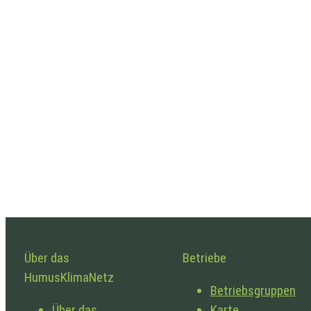
Über das
Betriebe
HumusKlimaNetz
Betriebsgruppen
Über das
Karte