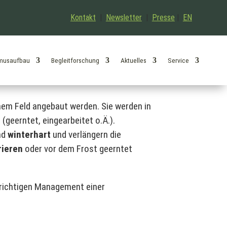
Kontakt
|
Newsletter
|
Presse
|
EN
musaufbau
Begleitforschung
Aktuelles
Service
nem Feld angebaut werden. Sie werden in
(geerntet, eingearbeitet o.Ä.).
nd
winterhart
und verlängern die
rieren
oder vor dem Frost geerntet
richtigen Management einer