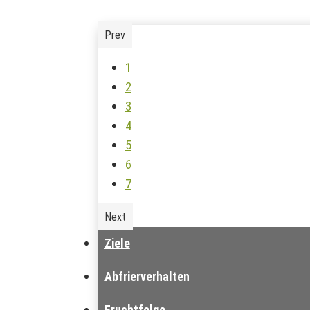
Prev
1
2
3
4
5
6
7
Next
Ziele
Abfrierverhalten
Fruchtfolge