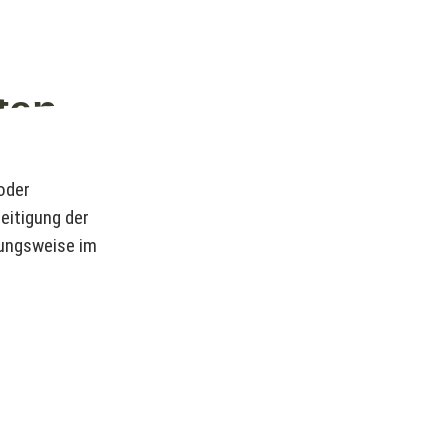
ten
 oder
seitigung der
hungsweise im