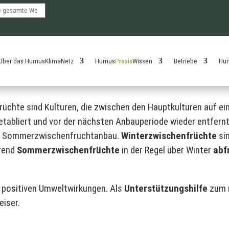
te
Über das HumusKlimaNetz
Humus
Praxis
Wissen
Betriebe
Hu
üchte sind Kulturen, die zwischen den Hauptkulturen auf ei
etabliert und vor der nächsten Anbauperiode wieder entfernt 
nd Sommerzwischenfruchtanbau.
Winterzwischenfrüchte
si
hrend
Sommerzwischenfrüchte
in der Regel über Winter
abf
n positiven Umweltwirkungen. Als
Unterstützungshilfe
zum 
iser.