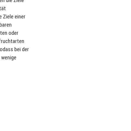
en die Ziele
tät
 Ziele einer
lbaren
ten oder
fruchtarten
sodass bei der
e wenige