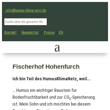
info@humus-klima-netz.de
Kontakt
|
Newsletter
|
Presse
|
EN
Fischerhof Hohenfurch
Ich bin Teil des HumusKlimaNetz, weil...
… Humus ein wichtiger Baustein für
Bodenfruchtbarkeit und zur CO₂-Speicherung
ist. Mein Sohn und ich möchten bei diesem