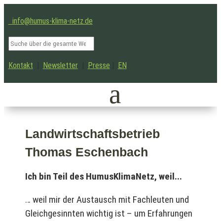
info@humus-klima-netz.de
Kontakt
|
Newsletter
|
Presse
|
EN
Landwirtschaftsbetrieb
Thomas Eschenbach
Ich bin Teil des HumusKlimaNetz, weil...
… weil mir der Austausch mit Fachleuten und
Gleichgesinnten wichtig ist – um Erfahrungen