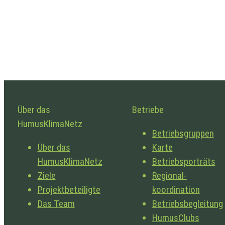
Über das
Betriebe
HumusKlimaNetz
Betriebsgruppen
Über das
Karte
HumusKlimaNetz
Betriebsporträts
Ziele
Regional­
Projekt­beteiligte
koordination
Das Team
Betriebsbegleitung
HumusClubs