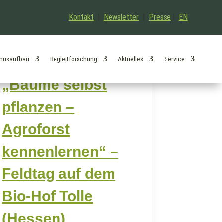
Kontakt
|
Newsletter
|
Presse
|
EN
musaufbau
Begleitforschung
Aktuelles
Service
„Bäume selbst
pflanzen –
Agroforst
kennenlernen“ –
Feldtag auf dem
Bio-Hof Tolle
(Hessen)