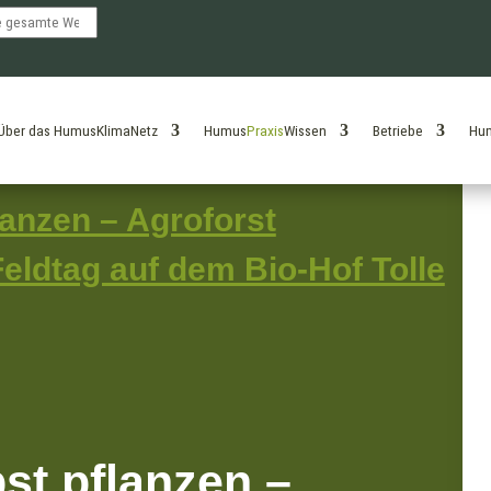
Über das HumusKlimaNetz
Humus
Praxis
Wissen
Betriebe
Hu
anzen – Agroforst
eldtag auf dem Bio-Hof Tolle
st pflanzen –