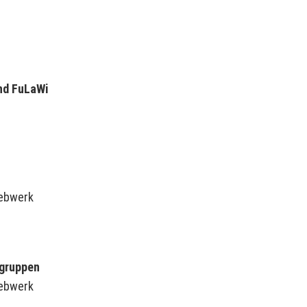
nd FuLaWi
iebwerk
ngruppen
iebwerk