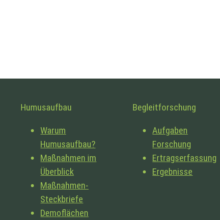
Humusaufbau
Begleitforschung
Warum
Aufgaben
Humusaufbau?
Forschung
Maßnahmen im
Ertragserfassung
Überblick
Ergebnisse
Maßnahmen-
Steckbriefe
Demoflächen