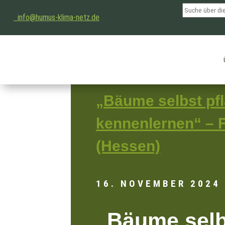
info@humus-klima-netz.de
„Bäume selbst pfl
kennenlernen“ – F
(Hessen)
16. NOVEMBER 2024
„Bäume selb