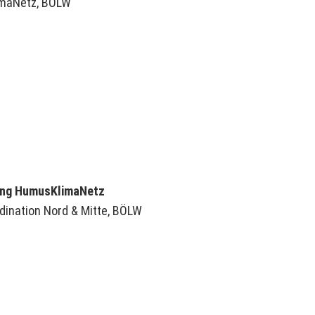
imaNetz, BÖLW
lung HumusKlimaNetz
dination Nord & Mitte, BÖLW