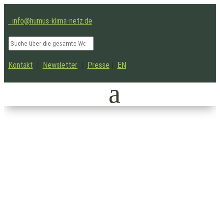
info@humus-klima-netz.de
Kontakt
|
Newsletter
|
Presse
|
EN