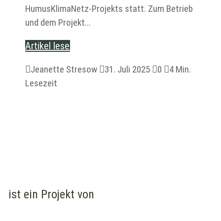
HumusKlimaNetz-Projekts statt. Zum Betrieb
und dem Projekt...
Artikel lesen

Jeanette Stresow

31. Juli 2025

0

4 Min.
Lesezeit
ist ein Projekt von