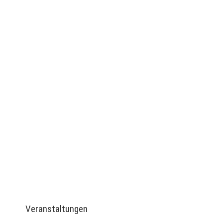
Archiv: Jeanette
Stresow
Veranstaltungen