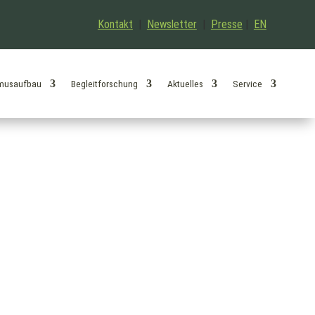
Kontakt
|
Newsletter
|
Presse
|
EN
musaufbau
Begleitforschung
Aktuelles
Service