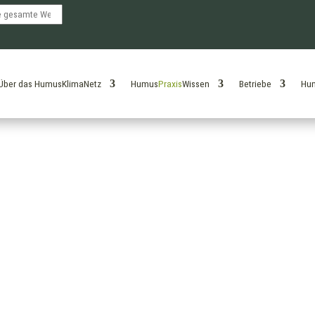
Über das HumusKlimaNetz
Humus
Praxis
Wissen
Betriebe
Hu
Agroforstsystem