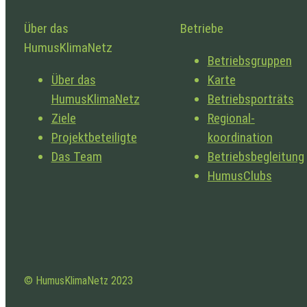
Über das
Betriebe
HumusKlimaNetz
Betriebsgruppen
Über das
Karte
HumusKlimaNetz
Betriebsporträts
Ziele
Regional­
Projekt­beteiligte
koordination
Das Team
Betriebsbegleitung
HumusClubs
© HumusKlimaNetz 2023