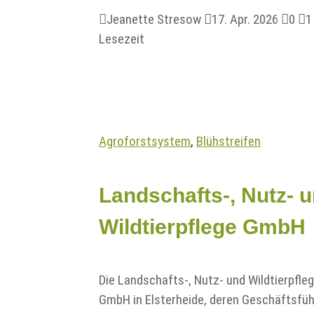

Jeanette Stresow

17. Apr. 2026

0

1
Lesezeit
Agroforstsystem
,
Blühstreifen
Landschafts-, Nutz- 
Wildtierpflege GmbH
Die Landschafts-, Nutz- und Wildtierpfle
GmbH in Elsterheide, deren Geschäftsfüh